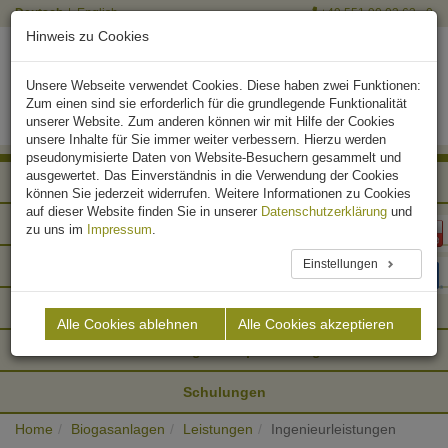
Deutsch
English
+49 551 90 03 63 - 0
Hinweis zu Cookies
Unsere Webseite verwendet Cookies. Diese haben zwei Funktionen:
Zum einen sind sie erforderlich für die grundlegende Funktionalität
unserer Website. Zum anderen können wir mit Hilfe der Cookies
unsere Inhalte für Sie immer weiter verbessern. Hierzu werden
pseudonymisierte Daten von Website-Besuchern gesammelt und
ausgewertet. Das Einverständnis in die Verwendung der Cookies
Ingenieurleistungen
können Sie jederzeit widerrufen. Weitere Informationen zu Cookies
auf dieser Website finden Sie in unserer
Datenschutzerklärung
und
Sachverständiger
zu uns im
Impressum
.
Einstellungen
Gutachten Studien
Betreiberservice
Alle Cookies ablehnen
Alle Cookies akzeptieren
BGEA: Biogaseinspeiseanlage
Schulungen
Home
Biogasanlagen
Leistungen
Ingenieurleistungen