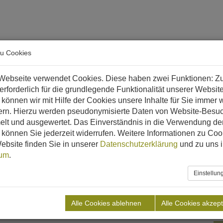
arriere
zu Cookies
 & Biomethan?
Referenzen
Downloads
Aktuelles
Webseite verwendet Cookies. Diese haben zwei Funktionen: Z
 erforderlich für die grundlegende Funktionalität unserer Websit
können wir mit Hilfe der Cookies unsere Inhalte für Sie immer w
ern. Hierzu werden pseudonymisierte Daten von Website-Besu
lt und ausgewertet. Das Einverständnis in die Verwendung de
können Sie jederzeit widerrufen. Weitere Informationen zu Coo
ebsite finden Sie in unserer
Datenschutzerklärung
und zu uns 
sum
.
Einstellu
Land
Alle Cookies ablehnen
Alle Cookies akzept
n
A