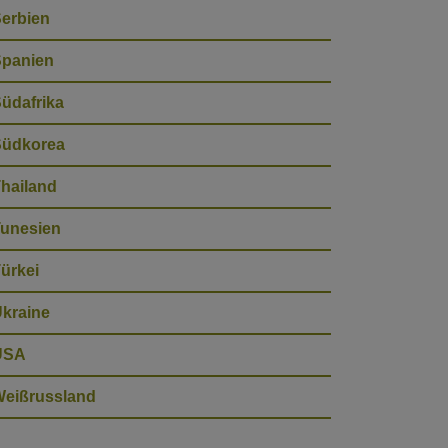
erbien
panien
üdafrika
Südkorea
hailand
unesien
ürkei
kraine
USA
eißrussland