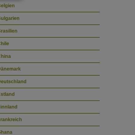
elgien
ulgarien
rasilien
hile
hina
Dänemark
eutschland
stland
innland
rankreich
Ghana