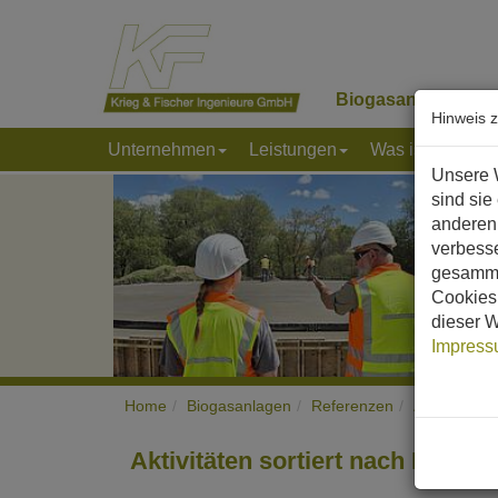
Biogasanlagen
K
Hinweis 
Unternehmen
Leistungen
Was ist Biogas
Unsere 
sind sie
anderen 
verbess
gesamme
Cookies 
dieser W
Impres
Home
Biogasanlagen
Referenzen
Aktivitäten
Aktivitäten sortiert nach Länder