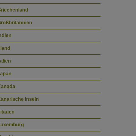
riechenland
roßbritannien
ndien
rland
talien
Japan
Kanada
anarische Inseln
itauen
Luxemburg