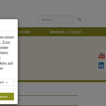
Karriere
Kontakt
Deutsch
English
um einen
e. Zum
eiter
chern
r
kies auf
im
ngen
ieren
rgentinien