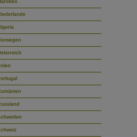
Marokko
iederlande
igeria
Norwegen
sterreich
olen
ortugal
Rumänien
Russland
Schweden
chweiz