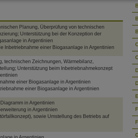
B
B
chnischen Planung, Überprüfung von technischen
B
ierung; Unterstützung bei der Konzeption der
gasanlage in Argentinien
C
ie Inbetriebnahme einer Biogasanlage in Argentinien
C
g, technischen Zeichnungen, Wärmebilanz,
stellung; Unterstützung beim Inbetriebnahmekonzept
entinien
bnahme einer Biogasanlage in Argentinien
D
riebnahme einer Biogasanlage in Argentinien
E
 Diagramm in Argentinien
F
erweiterung in Argentinien
törfallkonzept), sowie Umstellung des Betriebs auf
F
nlage in Argentinien