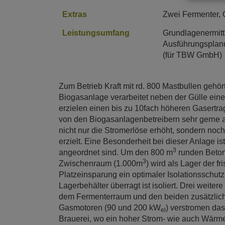
Extras
Zwei Fermenter, 
Leistungsumfang
Grundlagenermitt
Ausführungsplanu
(für TBW GmbH)
Zum Betrieb Kraft mit rd. 800 Mastbullen gehö
Biogasanlage verarbeitet neben der Gülle eine
erzielen einen bis zu 10fach höheren Gasertr
von den Biogasanlagenbetreibern sehr gerne 
nicht nur die Stromerlöse erhöht, sondern no
erzielt. Eine Besonderheit bei dieser Anlage i
3
angeordnet sind. Um den 800 m
runden Betonf
3
Zwischenraum (1.000m
) wird als Lager der f
Platzeinsparung ein optimaler Isolationsschut
Lagerbehälter überragt ist isoliert. Drei weite
dem Fermenterraum und den beiden zusätzlich
Gasmotoren (90 und 200 kW
) verstromen das
el
Brauerei, wo ein hoher Strom- wie auch Wärme