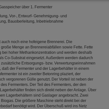
Gasspeicher über 1. Fermenter
lung, Vor-, Entwurf- Genehmigung- und
ng, Bauoberleitung, Inbetriebnahme
rt auch noch eine hofeigene Brennerei. Die
 große Menge an Brennereiabfällen sowie Fette. Fette
ag bei hoher Methankonzentration und werden deshalb
als Co-Substrat eingesetzt. Außerdem werden dadurch
ch zusätzliche Entsorgungs- bzw. Verwertungseinnahmen
st, daß der Fermenter und der Lagerbehälter in einem
ermenter ist ein zweiter Betonring plaziert, der
risch vergorenen Gülle genutzt. Der Vorteil ist neben der
z des Fermenters. Der Teil des Fermenters, der den
re Lagerbehälter finden sich direkt neben der Anlage. Über
en Lagerbehältern sind Gaslager angebracht. Zwei
 Biogas. Die größere Maschine steht direkt bei der
bedarf benötigt wird. Der Überschuß wird ins Netz