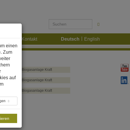
Karriere
Kontakt
Deutsch
English
um einen
e. Zum
eiter
chern
Biogasanlage Kraft
r
kies auf
Biogasanlage Kraft
im
Biogasanlage Kraft
ngen
ieren