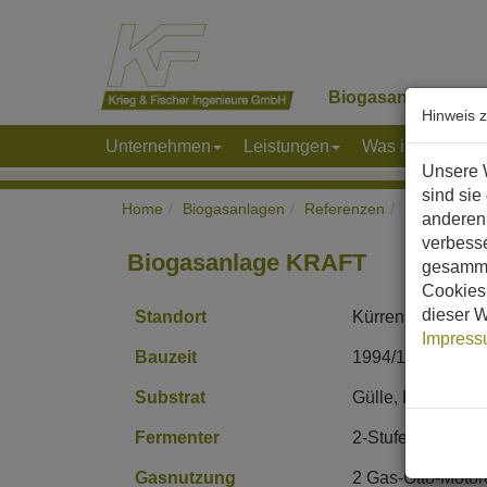
Biogasanlagen
K
Hinweis 
Unternehmen
Leistungen
Was ist Biogas
Unsere 
sind sie
Home
Biogasanlagen
Referenzen
Europa
D
anderen 
verbess
Biogasanlage KRAFT
gesamme
Cookies 
dieser W
Standort
Kürrenberg, Rhei
Impres
Bauzeit
1994/1995
Substrat
Gülle, Brennereir
Fermenter
2-Stufen-Betonbe
Gasnutzung
2 Gas-Otto-Motor