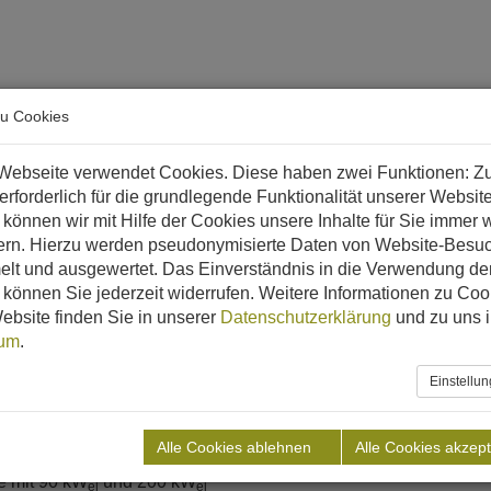
arriere
zu Cookies
 & Biomethan?
Referenzen
Downloads
Aktuelles
Webseite verwendet Cookies. Diese haben zwei Funktionen: Z
 erforderlich für die grundlegende Funktionalität unserer Websit
eutschland
KRAFT
können wir mit Hilfe der Cookies unsere Inhalte für Sie immer w
ern. Hierzu werden pseudonymisierte Daten von Website-Besu
lt und ausgewertet. Das Einverständnis in die Verwendung de
können Sie jederzeit widerrufen. Weitere Informationen zu Coo
ebsite finden Sie in unserer
Datenschutzerklärung
und zu uns 
nland-Pfalz
sum
.
Einstellu
ückstände, organische industrielle Abfälle
3
3
hälter mit 800 m
und 1.000 m
Alle Cookies ablehnen
Alle Cookies akzept
e mit 90 kW
und 200 kW
el
el