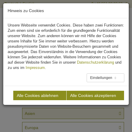
Deutsch
English
+49 551 90 03 63 - 0
Hinweis zu Cookies
Unsere Webseite verwendet Cookies. Diese haben zwei Funktionen:
Zum einen sind sie erforderlich für die grundlegende Funktionalität
unserer Website. Zum anderen können wir mit Hilfe der Cookies
unsere Inhalte für Sie immer weiter verbessern. Hierzu werden
pseudonymisierte Daten von Website-Besuchern gesammelt und
ausgewertet. Das Einverständnis in die Verwendung der Cookies
können Sie jederzeit widerrufen. Weitere Informationen zu Cookies
Referenzen
auf dieser Website finden Sie in unserer
Datenschutzerklärung
und
zu uns im
Impressum
.
Wir planen Biogasanlagen weltweit.
Mit unseren Referenzen wollen wir einen Überblick
Einstellungen
über die Vielfalt unserer maßgeschneiderten
Biogasanlagen geben. Wählen Sie einen Kontinent:
Alle Cookies ablehnen
Alle Cookies akzeptieren
Afrika
Asien
Europa