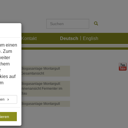
Karriere
Kontakt
Deutsch
English
um einen
e. Zum
eiter
chern
Biogasanlage Montargull
r
Gesamtansicht
kies auf
im
Biogasanlage Montargull:
Innenansicht Fermenter im
Bau
ngen
Biogasanlage Montargull
ieren