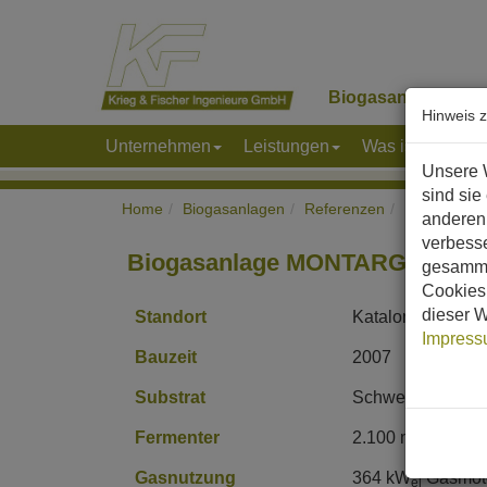
Biogasanlagen
K
Hinweis 
Unternehmen
Leistungen
Was ist Biogas
Unsere 
sind sie
Home
Biogasanlagen
Referenzen
Europa
S
anderen 
verbess
Biogasanlage MONTARGULL
gesamme
Cookies 
dieser W
Standort
Katalonien, Span
Impres
Bauzeit
2007
Substrat
Schweinegülle, 
3
Fermenter
2.100 m
Stahlbe
Gasnutzung
364 kW
Gasmot
el