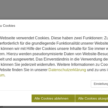
arriere
zu Cookies
 & Biomethan?
Referenzen
Downloads
Aktuelles
Webseite verwendet Cookies. Diese haben zwei Funktionen: Z
 erforderlich für die grundlegende Funktionalität unserer Websit
panien
MONTARGULL
können wir mit Hilfe der Cookies unsere Inhalte für Sie immer w
ern. Hierzu werden pseudonymisierte Daten von Website-Besu
lt und ausgewertet. Das Einverständnis in die Verwendung de
können Sie jederzeit widerrufen. Weitere Informationen zu Coo
ebsite finden Sie in unserer
Datenschutzerklärung
und zu uns 
ien
sum
.
Einstellu
Fett, Abwasserschlämme
tonbehälter
Alle Cookies ablehnen
Alle Cookies akzept
or