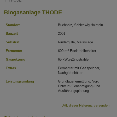
THODE
Biogasanlage THODE
Standort
Buchholz, Schleswig-Holstein
Bauzeit
2001
Substrat
Rindergülle, Maissilage
3
Fermenter
600 m
-Edelstahlbehälter
Gasnutzung
65 kW
-Zündstrahler
el
Extras
Fermenter mit Gasspeicher,
Nachgärbehälter
Leistungsumfang
Grundlagenermittlung, Vor-,
Entwurf- Genehmigung- und
Ausführungsplanung
URL dieser Referenz versenden