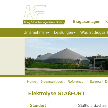
Biogasanlagen
K
Unternehmen
Leistungen
Was ist Biogas
Home
Biogasanlagen
Referenzen
Europa
D
Elektrolyse STAßFURT
Standort
Staßfurt, Sachse