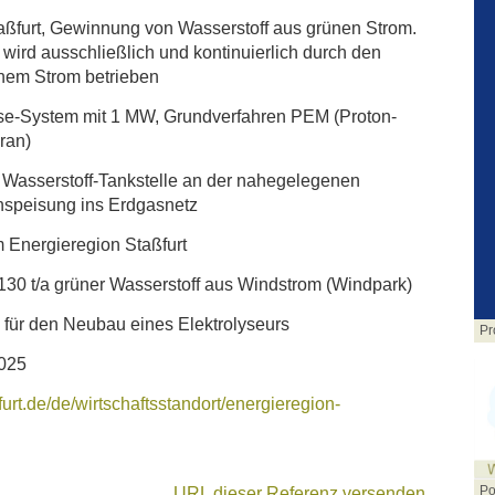
aßfurt, Gewinnung von Wasserstoff aus grünen Strom.
 wird ausschließlich und kontinuierlich durch den
nem Strom betrieben
se-System mit 1 MW, Grundverfahren PEM (Proton-
ran)
 Wasserstoff-Tankstelle an der nahegelegenen
nspeisung ins Erdgasnetz
m Energieregion Staßfurt
 130 t/a grüner Wasserstoff aus Windstrom (Windpark)
 für den Neubau eines Elektrolyseurs
Pr
2025
furt.de/de/wirtschaftsstandort/energieregion-
Po
URL dieser Referenz versenden