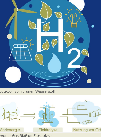
oduktion vom grünen Wasserstoff
wer-to-Gas Staßfurt Elektrolyse