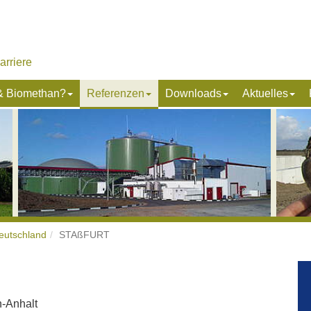
arriere
 & Biomethan?
Referenzen
Downloads
Aktuelles
eutschland
STAßFURT
n-Anhalt