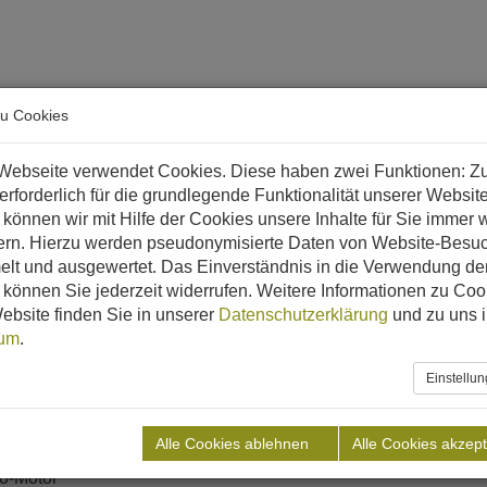
arriere
zu Cookies
 & Biomethan?
Referenzen
Downloads
Aktuelles
Webseite verwendet Cookies. Diese haben zwei Funktionen: Z
 erforderlich für die grundlegende Funktionalität unserer Websit
panien
TORREGROSSA
können wir mit Hilfe der Cookies unsere Inhalte für Sie immer w
ern. Hierzu werden pseudonymisierte Daten von Website-Besu
lt und ausgewertet. Das Einverständnis in die Verwendung de
können Sie jederzeit widerrufen. Weitere Informationen zu Coo
ebsite finden Sie in unserer
Datenschutzerklärung
und zu uns 
sum
.
Einstellu
hlachtabfälle, Fette, Öle
ton
Alle Cookies ablehnen
Alle Cookies akzept
to-Motor