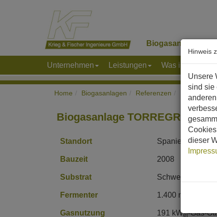
Biogasanlagen
K
Hinweis 
Unternehmen
Leistungen
Was ist Biogas
Unsere 
sind sie
Home
Biogasanlagen
Referenzen
Europa
S
anderen 
verbess
Biogasanlage TORREGROSSA
gesamme
Cookies 
dieser W
Standort
Spanien
Impres
Bauzeit
2008
Substrat
Schweinegülle, Sc
3
Fermenter
1.400 m
Stahlbe
Gasnutzung
191 kW
-Gas-Ot
el