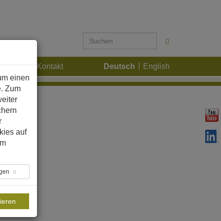
Karriere
Kontakt
Deutsch
English
um einen
e. Zum
eiter
chern
r
kies auf
im
ngen
ieren