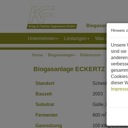
Biogasanlagen
K
Hinweis 
Unternehmen
Leistungen
Was ist Biogas
Unsere 
sind sie
Home
Biogasanlagen
Referenzen
Europa
D
anderen 
verbess
Biogasanlage ECKERTZ
gesamme
Cookies 
dieser W
Standort
Scheidchen, Rhei
Impres
Bauzeit
2003
Substrat
Gülle, landwirtsch
3
Fermenter
600 m
-Edelstahl
Gasnutzung
100 kW
-Zündstr
el