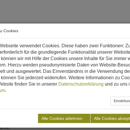
arriere
zu Cookies
 & Biomethan?
Referenzen
Downloads
Aktuelles
Webseite verwendet Cookies. Diese haben zwei Funktionen: Z
 erforderlich für die grundlegende Funktionalität unserer Websit
eutschland
ECKERTZ
können wir mit Hilfe der Cookies unsere Inhalte für Sie immer w
ern. Hierzu werden pseudonymisierte Daten von Website-Besu
lt und ausgewertet. Das Einverständnis in die Verwendung de
können Sie jederzeit widerrufen. Weitere Informationen zu Coo
ebsite finden Sie in unserer
Datenschutzerklärung
und zu uns 
nland-Pfalz
sum
.
Einstellu
aftliche Abfälle
behälter
Alle Cookies ablehnen
Alle Cookies akzept
ahler