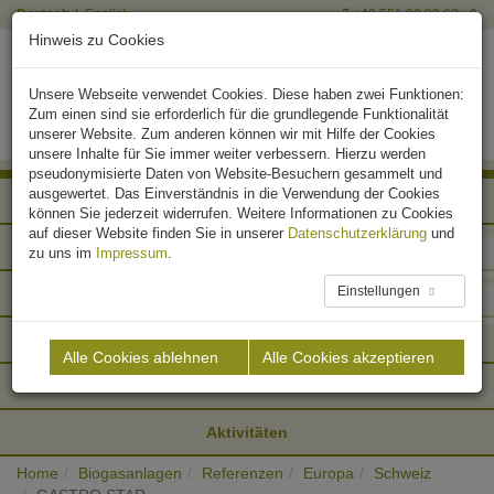
Deutsch
English
+49 551 90 03 63 - 0
Hinweis zu Cookies
Unsere Webseite verwendet Cookies. Diese haben zwei Funktionen:
Zum einen sind sie erforderlich für die grundlegende Funktionalität
unserer Website. Zum anderen können wir mit Hilfe der Cookies
unsere Inhalte für Sie immer weiter verbessern. Hierzu werden
pseudonymisierte Daten von Website-Besuchern gesammelt und
ausgewertet. Das Einverständnis in die Verwendung der Cookies
Afrika
können Sie jederzeit widerrufen. Weitere Informationen zu Cookies
auf dieser Website finden Sie in unserer
Datenschutzerklärung
und
Asien
zu uns im
Impressum
.
Einstellungen
Europa
Nordamerika
Alle Cookies ablehnen
Alle Cookies akzeptieren
Südamerika
Aktivitäten
Home
Biogasanlagen
Referenzen
Europa
Schweiz