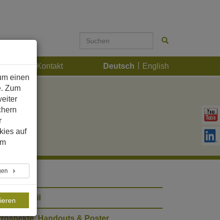
Karriere
Kontakt
Deutsch
English
um einen
e. Zum
eiter
chern
r
kies auf
im
ngen
irmenprofil
ieren
rospekte, Handouts & Poster