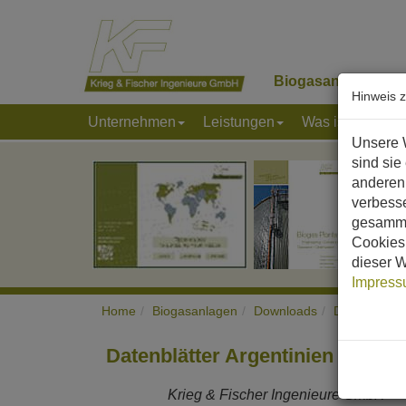
Biogasanlagen
K
Hinweis 
Unternehmen
Leistungen
Was ist Biogas
Unsere 
sind sie
anderen 
verbess
gesamme
Cookies 
dieser W
Impres
Home
Biogasanlagen
Downloads
Datenblätter
Datenblätter Argentinien
Krieg & Fischer Ingenieure GmbH