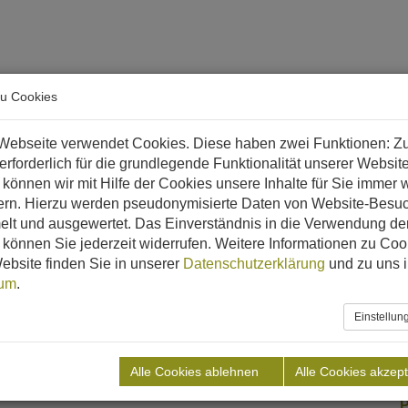
arriere
zu Cookies
 & Biomethan?
Referenzen
Downloads
Aktuelles
Webseite verwendet Cookies. Diese haben zwei Funktionen: Z
 erforderlich für die grundlegende Funktionalität unserer Websit
können wir mit Hilfe der Cookies unsere Inhalte für Sie immer w
ern. Hierzu werden pseudonymisierte Daten von Website-Besu
lt und ausgewertet. Das Einverständnis in die Verwendung de
können Sie jederzeit widerrufen. Weitere Informationen zu Coo
ebsite finden Sie in unserer
Datenschutzerklärung
und zu uns 
sum
.
Argentinien
Einstellu
F
Alle Cookies ablehnen
Alle Cookies akzept
P