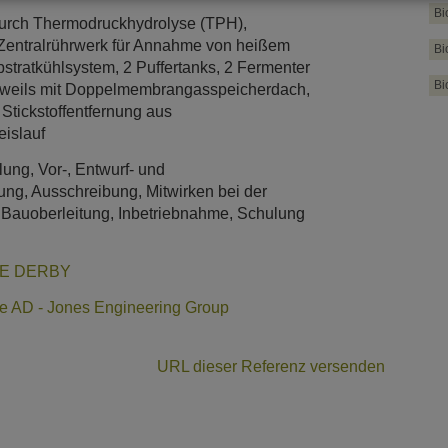
Bi
urch Thermodruckhydrolyse (TPH),
 Zentralrührwerk für Annahme von heißem
Bi
bstratkühlsystem, 2 Puffertanks, 2 Fermenter
Bi
eweils mit Doppelmembrangasspeicherdach,
Stickstoffentfernung aus
islauf
ung, Vor-, Entwurf- und
ng, Ausschreibung, Mitwirken bei der
 Bauoberleitung, Inbetriebnahme, Schulung
CBE DERBY
e AD - Jones Engineering Group
URL dieser Referenz versenden