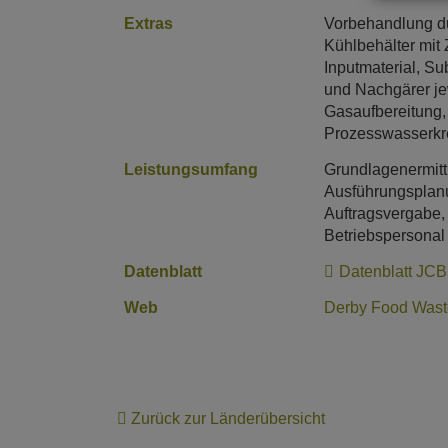
Extras
Vorbehandlung d
Kühlbehälter mit
Inputmaterial, Su
und Nachgärer j
Gasaufbereitung, 
Prozesswasserkre
Leistungsumfang
Grundlagenermittl
Ausführungsplanu
Auftragsvergabe,
Betriebspersonal
Datenblatt
Datenblatt J
Web
Derby Food Wast
Zurück zur Länderübersicht