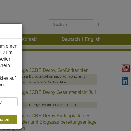
Karriere
Kontakt
Deutsch
English
um einen
e. Zum
eiter
chern
r
ogasanlage JCBE Derby zusehen mit 2 Fermentern , 2
kies auf
ffertanks , Annahmehalle und Kühlbehälter
im
ngen
ogasanlage JCBE Derby Gesamtansicht Juli 2018
ieren