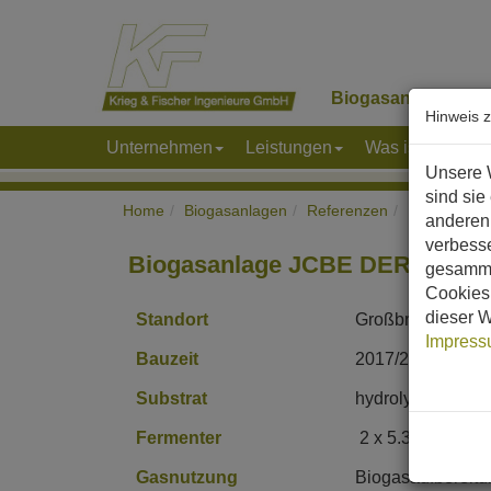
Biogasanlagen
K
Hinweis 
Unternehmen
Leistungen
Was ist Biogas
Unsere 
sind sie
Home
Biogasanlagen
Referenzen
Europa
G
anderen 
verbess
Biogasanlage JCBE DERBY
gesamme
Cookies 
dieser W
Standort
Großbritannien, 
Impres
Bauzeit
2017/2018
Substrat
hydrolysierte Kü
Fermenter
2 x 5.300 m³ Sta
Gasnutzung
Biogasaufbereitu