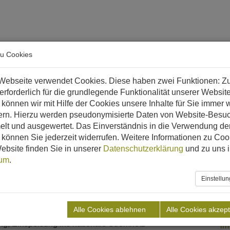
arriere
zu Cookies
 & Biomethan?
Referenzen
Downloads
Aktuelles
Webseite verwendet Cookies. Diese haben zwei Funktionen: Z
 erforderlich für die grundlegende Funktionalität unserer Websit
roßbritannien
JCBE DERBY
können wir mit Hilfe der Cookies unsere Inhalte für Sie immer w
ern. Hierzu werden pseudonymisierte Daten von Website-Besu
lt und ausgewertet. Das Einverständnis in die Verwendung de
Bi
können Sie jederzeit widerrufen. Weitere Informationen zu Coo
Pu
ebsite finden Sie in unserer
Datenschutzerklärung
und zu uns 
Derby
sum
.
Einstellu
Bi
chen-, Schlachthaus und Papierabfälle
hlbeton
Alle Cookies ablehnen
Alle Cookies akzept
ng, Einspeisung ins nationale Stromnetz