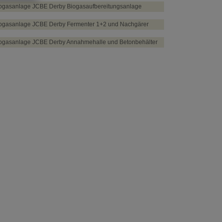
ogasanlage JCBE Derby Biogasaufbereitungsanlage
ogasanlage JCBE Derby Fermenter 1+2 und Nachgärer
ogasanlage JCBE Derby Annahmehalle und Betonbehälter