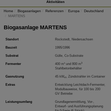
Aktivitäten
Home
Biogasanlagen
Referenzen
Europa
Deutschland
MARTENS
Biogasanlage MARTENS
Standort
Rockstedt, Niedersachsen
Bauzeit
1995/1996
Substrat
Gülle, Co-Substrate
3
Fermenter
400 m³ und 800 m
Stahlbetonbehälter
Gasnutzung
45 kW
, Zündstrahler im Container
el
Extras
Entwicklung Leichtdach-Fermenter,
Modulbauweise, für 100 bis 200
GV Betriebe
Leistungsumfang
Grundlagenermittlung, Vor-,
Entwurf- und Ausführungsplanung
für 0-Serie (6 Stück):