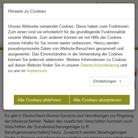
+49 551 90 03 63 - 0
Hinweis zu Cookies
Unsere Webseite verwendet Cookies. Diese haben zwei Funktionen:
Zum einen sind sie erforderlich für die grundlegende Funktionalität
unserer Website. Zum anderen können wir mit Hilfe der Cookies
unsere Inhalte für Sie immer weiter verbessern. Hierzu werden
pseudonymisierte Daten von Website-Besuchern gesammelt und
ausgewertet. Das Einverständnis in die Verwendung der Cookies
Home
Rechtsgrundlage
können Sie jederzeit widerrufen. Weitere Informationen zu Cookies
auf dieser Website finden Sie in unserer
Datenschutzerklärung
und
Rechtsgrundlage Arbeitssicherheit
zu uns im
Impressum
.
Arbeitssicherheit oder auch Arbeitsschutz bedeutet, die Sicherheit und
Einstellungen
den Gesundheitsschutz von Beschäftigten bei der Arbeit durch gezielte
Maßnahmen zu sichern und zu verbessern.
Alle Cookies ablehnen
Alle Cookies akzeptieren
Arbeitsschutzgesetz und Co. – alles geregelt
Es gibt in Deutschland diverse Gesetze und Verordnungen zur Regelung
der Arbeitssicherheit. Neben den staatlichen Vorschriften kommen noch
Vorschriften der Sozialversicherungsträger (z.B.
Berufsgenossenschaften) hinzu. Zusätzlich werden Detailregelungen
häufig in Normen und Informationsschriften von Interessensvertretungen