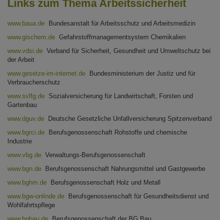
Links zum Thema Arbeitssicherheit
www.baua.de
Bundesanstalt für Arbeitsschutz und Arbeitsmedizin
www.gischem.de
Gefahrstoffmanagementsystem Chemikalien
www.vdsi.de
Verband für Sicherheit, Gesundheit und Umweltschutz bei
der Arbeit
www.gesetze-im-internet.de
Bundesministerium der Justiz und für
Verbraucherschutz
www.svlfg.de
Sozialversicherung für Landwirtschaft, Forsten und
Gartenbau
www.dguv.de
Deutsche Gesetzliche Unfallversicherung Spitzenverband
www.bgrci.de
Berufsgenossenschaft Rohstoffe und chemische
Industrie
www.vbg.de
Verwaltungs-Berufsgenossenschaft
www.bgn.de
Berufsgenossenschaft Nahrungsmittel und Gastgewerbe
www.bghm.de
Berufsgenossenschaft Holz und Metall
www.bgw-onlinde.de
Berufsgenossenschaft für Gesundheitsdienst und
Wohlfahrtspflege
www.bgbau.de
Berufsgenossenschaft der BG Bau