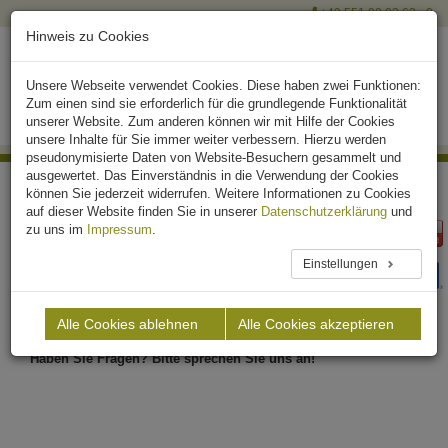
+49 551 90 03 63 - 0
Hinweis zu Cookies
Unsere Webseite verwendet Cookies. Diese haben zwei Funktionen:
Zum einen sind sie erforderlich für die grundlegende Funktionalität
unserer Website. Zum anderen können wir mit Hilfe der Cookies
unsere Inhalte für Sie immer weiter verbessern. Hierzu werden
pseudonymisierte Daten von Website-Besuchern gesammelt und
ausgewertet. Das Einverständnis in die Verwendung der Cookies
Home
Kontakt
können Sie jederzeit widerrufen. Weitere Informationen zu Cookies
auf dieser Website finden Sie in unserer
Datenschutzerklärung
und
zu uns im
Impressum
.
Kontakt
Einstellungen
Der Firmensitz der Krieg & Fischer Ingenieure GmbH ist mitten in
Deutschland in Göttingen, in der Stadt, die Wissen schafft.
Alle Cookies ablehnen
Alle Cookies akzeptieren
Ihre Sicherheit liegt uns am Herzen!
Haben Sie Fragen? Bitte sprechen Sie uns an!