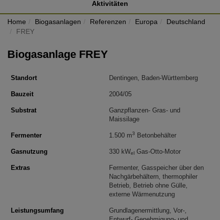
Aktivitäten
Home
Biogasanlagen
Referenzen
Europa
Deutschland
FREY
Biogasanlage FREY
Standort
Dentingen, Baden-Württemberg
Bauzeit
2004/05
Substrat
Ganzpflanzen- Gras- und
Maissilage
3
Fermenter
1.500 m
Betonbehälter
Gasnutzung
330 kW
Gas-Otto-Motor
el
Extras
Fermenter, Gasspeicher über den
Nachgärbehältern, thermophiler
Betrieb, Betrieb ohne Gülle,
externe Wärmenutzung
Leistungsumfang
Grundlagenermittlung, Vor-,
Entwurf- Genehmigung- und